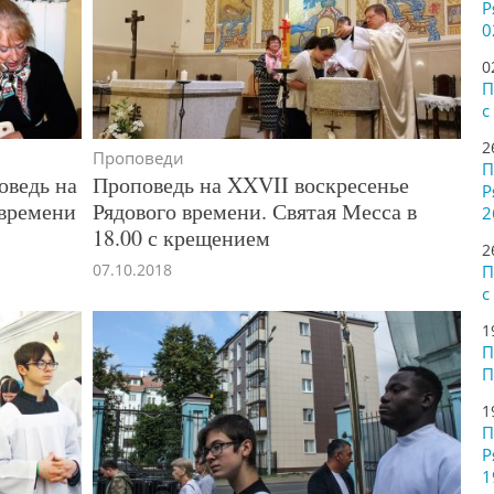
Р
0
0
П
с
2
Проповеди
П
оведь на
Проповедь на XXVII воскресенье
Р
 времени
Рядового времени. Святая Месса в
2
18.00 с крещением
2
07.10.2018
П
с
1
П
П
1
П
Р
1