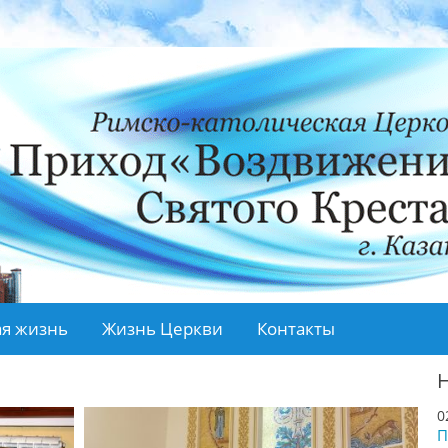
я жизнь
Жизнь Церкви
Контакты
0
П