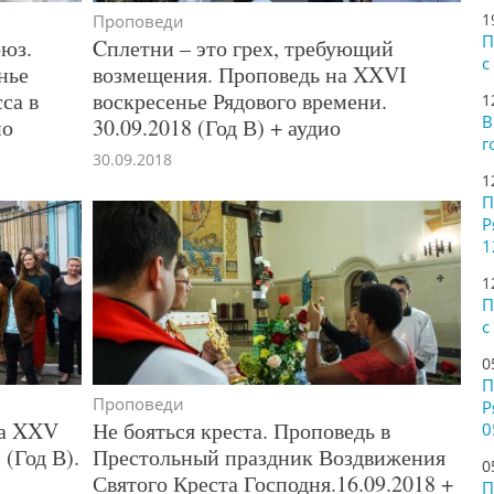
1
Проповеди
П
юз.
Cплетни – это грех, требующий
с
нье
возмещения. Проповедь на XXVI
са в
воскресенье Рядового времени.
1
В
ио
30.09.2018 (Год В) + аудио
г
30.09.2018
1
П
Р
1
1
П
с
0
П
Проповеди
Р
на XXV
Не бояться креста. Проповедь в
0
(Год В).
Престольный праздник Воздвижения
0
Святого Креста Господня.16.09.2018 +
П