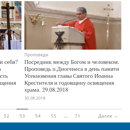
Проповеди
и себя?
Посредник между Богом и человеком.
а
Проповедь о.Диогенеса в день памяти
сть
Усекновения главы Святого Иоанна
ящения
Крестителя и годовщину освящения
храма. 29.08.2018
30.08.2018
...
52
53
54
55
71
Далее →