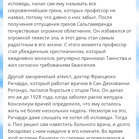
исповедь, начал сам ему называть все
сокровеннейшие грехи, которых профессор не
назвал, потому что давно о них забыл. После
получения отпущения грехов Сальтамеренда
почувствовал огромное облегчение. Он избавился от
огромной тяжести зла, и этот день стал самым
радостным в его жизни. С этого момента профессор
стал убежденным христианином, который
ежедневно молился, регулярно принимал Таинства и
жил согласно требованиям Евангелия.
Другой закоренелый атеист, доктор Францеско
Ричарди, который работал врачом в Сан Джиованни
Ротондо, пытался бороться с отцом Пио. Он делал
это аж до 1928 года, когда заболел раком желудка.
Консилиум врачей определило, что ему осталось
жить не более нескольких недель. Несмотря на это,
Ричарди даже слышать не хотел об исповеди. Тогда
о. Пио решил сам навестить больного врача, и долго
беседовал с ним наедине в его комнате. Во время
этой встречи Ричарди со слезами исповедовался и