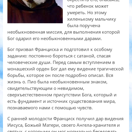
что ребенок может
умереть. Но этому
хиленькому мальчику
была поручена
необыкновенная миссия, для выполнения которой
Бог одарил его необыкновенными дарами.
Бог призвал Франциска и подготовил к особому
заданию: постоянно бороться с сатаной, спасая
человеческие души. Перед самым вступлением в
монашеский орден Бог дал ему видение трагической
борьбы, которое он после подробно описал. Вся
жизнь о. Пио была необыкновенным знаком,
свидетельствующим о невидимом,
сверхъестественном присутствии Бога, который и
есть фундамент и источник существования мира,
познаваемого нами с помощью чувств.
С ранней молодости Франциск получил дар видения
Иисуса, Божьей Матери, своего Ангела-хранителя и
святых, с которыми он мог нормально беседовать.