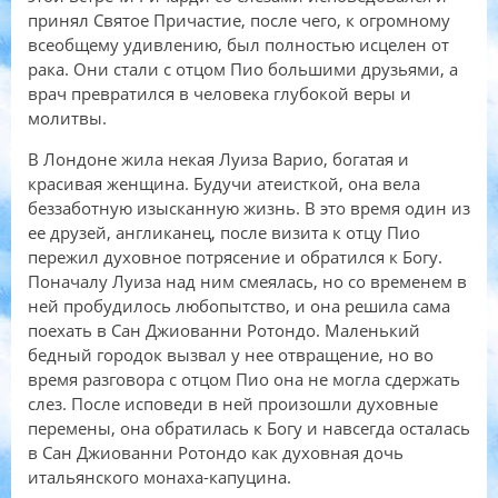
принял Святое Причастие, после чего, к огромному
всеобщему удивлению, был полностью исцелен от
рака. Они стали с отцом Пио большими друзьями, а
врач превратился в человека глубокой веры и
молитвы.
В Лондоне жила некая Луиза Варио, богатая и
красивая женщина. Будучи атеисткой, она вела
беззаботную изысканную жизнь. В это время один из
ее друзей, англиканец, после визита к отцу Пио
пережил духовное потрясение и обратился к Богу.
Поначалу Луиза над ним смеялась, но со временем в
ней пробудилось любопытство, и она решила сама
поехать в Сан Джиованни Ротондо. Маленький
бедный городок вызвал у нее отвращение, но во
время разговора с отцом Пио она не могла сдержать
слез. После исповеди в ней произошли духовные
перемены, она обратилась к Богу и навсегда осталась
в Сан Джиованни Ротондо как духовная дочь
итальянского монаха-капуцина.