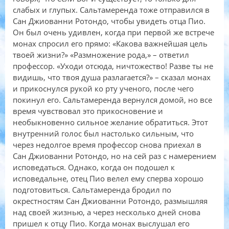
слабых и глупых. Сальтамеренда тоже отправился в
Сан Джиованни Ротондо, чтобы увидеть отца Пио.
Он был очень удивлен, когда при первой же встрече
монах спросил его прямо: «Какова важнейшая цель
твоей жизни?» «Размножение рода,» – ответил
профессор. «Уходи отсюда, ничтожество! Разве ты не
видишь, что твоя душа разлагается?» – сказал монах
и прикоснулся рукой ко рту ученого, после чего
покинул его. Сальтамеренда вернулся домой, но все
время чувствовал это прикосновение и
необыкновенно сильное желание обратиться. Этот
внутренний голос был настолько сильным, что
через недолгое время профессор снова приехал в
Сан Джиованни Ротондо, но на сей раз с намерением
исповедаться. Однако, когда он подошел к
исповедальне, отец Пио велел ему сперва хорошо
подготовиться. Сальтамеренда бродил по
окрестностям Сан Джиованни Ротондо, размышляя
над своей жизнью, а через несколько дней снова
пришел к отцу Пио. Когда монах выслушал его