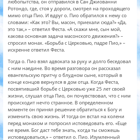
любопытства, он отправился в Сан Джиованни
Ротондо, где, стоя у дороги, смотрел на проходящего
мимо отца Пио. И вдруг о. Пио обратился к нему со
словами: «Как это? Вы, масон, приехали сюда?» «Да,
это так,» – ответил Феста. «А скажи мне, сын мой,
какова основная задача масонского движения?» –
спросил монах. «Борьба с Церковью, падре Пио,» –
искренне ответил Феста.
Тогда о. Пио взял адвоката за руку и долго беседовал
с ним наедине. Во время разговора он рассказал
евангельскую притчу о блудном сыне, который в
конце концов вернулся в дом отца. Когда Феста,
посвятивший борьбе с Церковью уже 25 лет своей
жизни, слушал отца Пио, он почувствовал, что с ним
происходит нечто странное. В определенном
моменте он принял решение обратиться к Богу и
изменить свою жизнь. И тогда он встал на колени
перед монахом и попросил исповедовать его. «Еще
не время. Бог даст тебе знать, когда ты сможешь
исповедоваться,» – ответил о. Пио. Изумленный