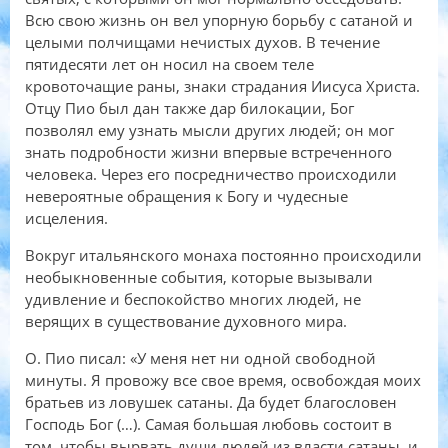
Всю свою жизнь он вел упорную борьбу с сатаной и
целыми полчищами нечистых духов. В течение
пятидесяти лет он носил на своем теле
кровоточащие раны, знаки страдания Иисуса Христа.
Отцу Пио был дан также дар билокации, Бог
позволял ему узнать мысли других людей; он мог
знать подробности жизни впервые встреченного
человека. Через его посредничество происходили
невероятные обращения к Богу и чудесные
исцеления.
Вокруг итальянского монаха постоянно происходили
необыкновенные события, которые вызывали
удивление и беспокойство многих людей, не
верящих в существование духовного мира.
О. Пио писал: «У меня нет ни одной свободной
минуты. Я провожу все свое время, освобождая моих
братьев из ловушек сатаны. Да будет благословен
Господь Бог (…). Самая большая любовь состоит в
том, чтобы вырвать души людей из власти сатаны, и