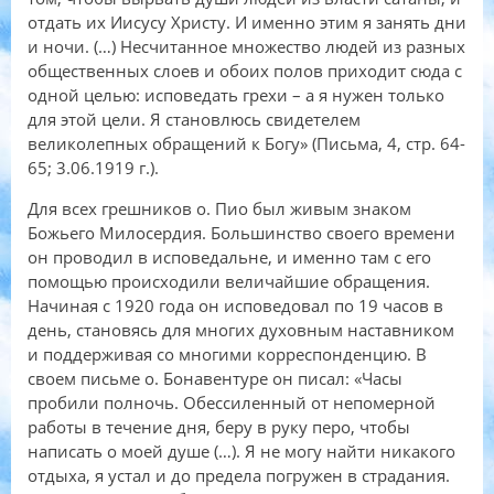
отдать их Иисусу Христу. И именно этим я занять дни
и ночи. (…) Несчитанное множество людей из разных
общественных слоев и обоих полов приходит сюда с
одной целью: исповедать грехи – а я нужен только
для этой цели. Я становлюсь свидетелем
великолепных обращений к Богу» (Письма, 4, стр. 64-
65; 3.06.1919 г.).
Для всех грешников о. Пио был живым знаком
Божьего Милосердия. Большинство своего времени
он проводил в исповедальне, и именно там с его
помощью происходили величайшие обращения.
Начиная с 1920 года он исповедовал по 19 часов в
день, становясь для многих духовным наставником
и поддерживая со многими корреспонденцию. В
своем письме о. Бонавентуре он писал: «Часы
пробили полночь. Обессиленный от непомерной
работы в течение дня, беру в руку перо, чтобы
написать о моей душе (…). Я не могу найти никакого
отдыха, я устал и до предела погружен в страдания.