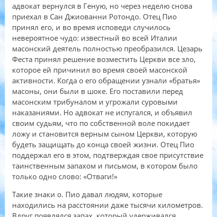
адвокат вернулся в Геную, но через неделю снова
приехал в Сан Джиованни Ротондо. Отец Пио
принял его, и во время исповеди случилось
невероятное чудо: известный во всей Италии
масонский деятель полностью преобразился. Цезарь
Феста принял решение возместить Церкви все зло,
которое ей причинил во время своей масонской
активности. Когда о его обращении узнали «братья»
масоны, они были в шоке. Его поставили перед
масонским трибуналом и угрожали суровыми
наказаниями. Но адвокат не испугался, и объявил
своим судьям, что по собственной воле покидает
ложу и становится верным сыном Церкви, которую
будеть защищать до конца своей жизни. Отец Пио
поддержал его в этом, подтверждая свое присутствие
таинственным запахом и письмом, в котором было
только одно слово: «Отваги!»
Такие знаки о. Пио давал людям, которые
находились на расстоянии даже тысячи километров.
Вдруг появлялся запах, который удерживался