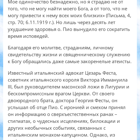
Мое одиночество безнадежно, но я страдаю не от
того, что не могу найти моего Бога, а от того, что не
могу привести к нему всех моих близких» (Письма, 4,
стр. 70; 6.11.1919 г.). Но лишь через десять лет
ухудшение здоровья о. Пио вынудило его сократить
время исповедей.
Благодаря его молитве, страданиям, личному
свидетельству жизни и священническому служению
к Богу обращались даже самые закоренелые атеисты.
Известный итальянский адвокат Цезарь Феста,
советник итальянского короля Виктора Иммануила
III, был руководителем масонской ложи в Лигурии и
бескомпромиссным врагом Церкви. От своего
двоюродного брата, доктора Георгия Фесты, он
услышал об отце Пио. С иронией и смехом принял
он информацию о сверхъестественных ранах –
стигматах, о чудесных исцелениях, билокации и
других необычных событиях, связанных с
итальянским монахом-капуцином. Однако, из