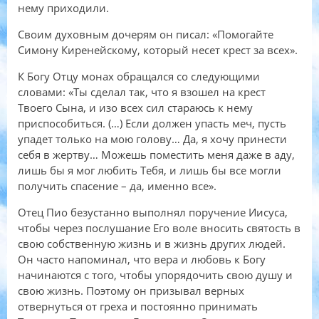
нему приходили.
Своим духовным дочерям он писал: «Помогайте
Симону Киренейскому, который несет крест за всех».
К Богу Отцу монах обращался со следующими
словами: «Ты сделал так, что я взошел на крест
Твоего Сына, и изо всех сил стараюсь к нему
приспособиться. (…) Если должен упасть меч, пусть
упадет только на мою голову… Да, я хочу принести
себя в жертву… Можешь поместить меня даже в аду,
лишь бы я мог любить Тебя, и лишь бы все могли
получить спасение – да, именно все».
Отец Пио безустанно выполнял поручение Иисуса,
чтобы через послушание Его воле вносить святость в
свою собственную жизнь и в жизнь других людей.
Он часто напоминал, что вера и любовь к Богу
начинаются с того, чтобы упорядочить свою душу и
свою жизнь. Поэтому он призывал верных
отвернуться от греха и постоянно принимать