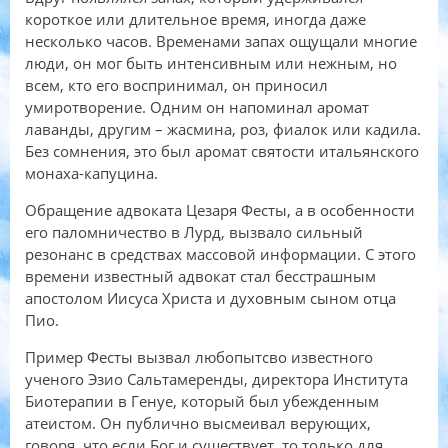
короткое или длительное время, иногда даже
несколько часов. Временами запах ощущали многие
люди, он мог быть интенсивным или нежным, но
всем, кто его воспринимал, он приносил
умиротворение. Одним он напоминал аромат
лаванды, другим – жасмина, роз, фиалок или кадила.
Без сомнения, это был аромат святости итальянского
монаха-капуцина.
Обращение адвоката Цезаря Фесты, а в особенности
его паломничество в Лурд, вызвало сильный
резонанс в средствах массовой информации. С этого
времени известный адвокат стал бесстрашным
апостолом Иисуса Христа и духовным сыном отца
Пио.
Пример Фесты вызвал любопытсво известного
ученого Эзио Сальтамеренды, директора Института
Биотерапии в Генуе, который был убежденным
атеистом. Он публично высмеивал верующих,
говоря, что если Бог и существует, то только для