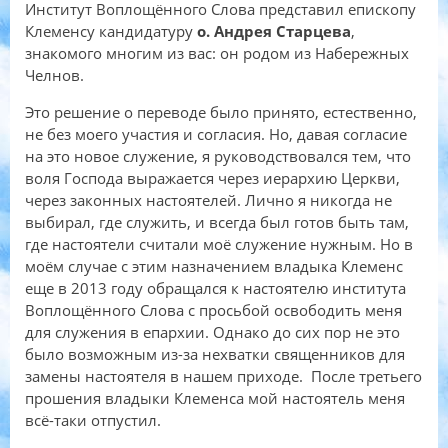
Институт Воплощённого Слова представил епископу
Клеменсу кандидатуру
о. Андрея Старцева
,
знакомого многим из вас: он родом из Набережных
Челнов.
Это решение о переводе было принято, естественно,
не без моего участия и согласия. Но, давая согласие
на это новое служение, я руководствовался тем, что
воля Господа выражается через иерархию Церкви,
через законных настоятелей. Лично я никогда не
выбирал, где служить, и всегда был готов быть там,
где настоятели считали моё служение нужным. Но в
моём случае с этим назначением владыка Клеменс
еще в 2013 году обращался к настоятелю института
Воплощённого Слова с просьбой освободить меня
для служения в епархии. Однако до сих пор не это
было возможным из-за нехватки священников для
замены настоятеля в нашем приходе. После третьего
прошения владыки Клеменса мой настоятель меня
всё-таки отпустил.