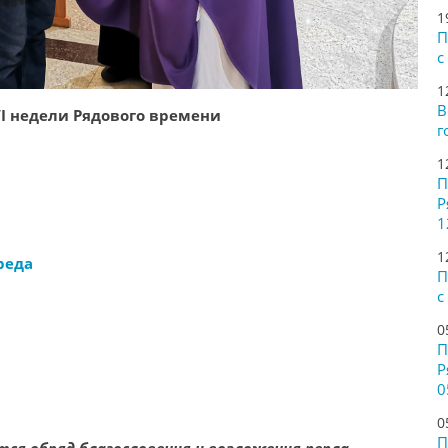
1
П
с
1
В
I недели Рядового времени
г
1
П
Р
1
1
реда
П
с
0
П
Р
0
0
П