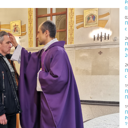
Р
0
0
П
с
2
П
Р
2
2
П
с
1
П
П
1
П
Р
1