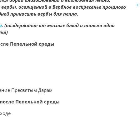
тся обряд благословения и возложения пепла.
с
 вербы, освященной в Вербное воскресенье прошлого
дней приносить вербы для пепла.
а
. (воздержание от мясных блюд и только одна
ня)
осле Пепельной среды
ение Пресвятым Дарам
после Пепельной среды
иходе