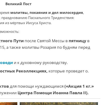
Великий Пост
время
молитвы, покаяния и дел милосердия
,
к празднованию Пасхального Триденствия:
я из мёртвых Иисуса Христа.
озможность:
стного Пути
после Святой Мессы в
пятницу
в
.15, а также молитвы Розария по будням перед
поведи
и к духовному руководству.
остных Реколлекциях,
которые проведет о.
ктов
для помощи нуждающимся
(«Акция 1 кг.»
служении
Центра Помощи Иоанна Павла II).