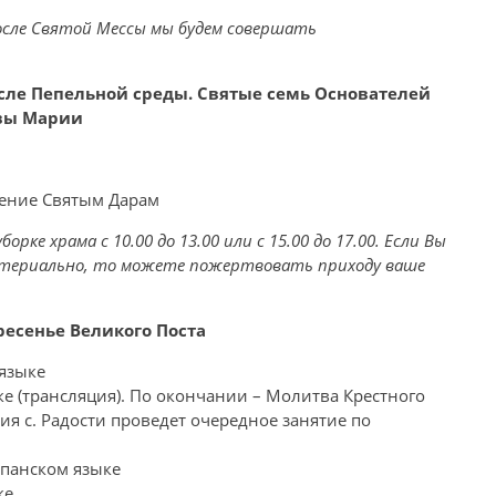
осле Святой Мессы мы будем совершать
сле Пепельной среды. Святые семь Основателей
евы Марии
нение Святым Дарам
ке храма с 10.00 до 13.00 или с 15.00 до 17.00. Если Вы
териально, то можете пожертвовать приходу ваше
кресенье Великого Поста
 языке
ке (трансляция). По окончании – Молитва Крестного
ия с. Радости проведет очередное занятие по
спанском языке
ке