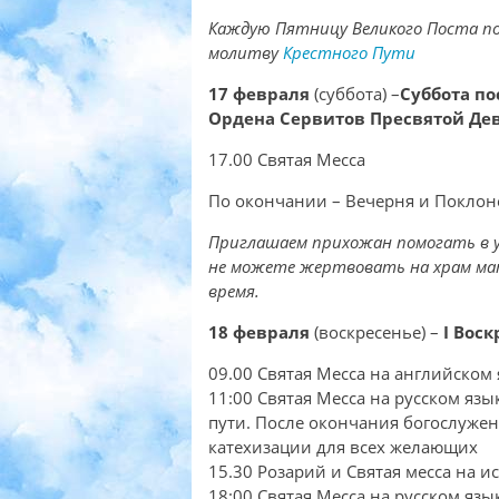
Каждую Пятницу Великого Поста п
молитву
Крестного Пути
17 февраля
(суббота) –
Суббота по
Ордена Сервитов Пресвятой Д
17.00 Святая Месса
По окончании – Вечерня и Покло
Приглашаем прихожан помогать в убор
не можете жертвовать на храм ма
время.
18 февраля
(воскресенье) –
I Вос
09.00 Святая Месса на английском
11:00 Святая Месса на русском язы
пути. После окончания богослужен
катехизации для всех желающих
15.30 Розарий и Святая месса на и
18:00 Святая Месса на русском язы