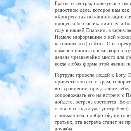
Братья и сестры, пользуясь этим
радостном деле, которое нам как
«Конгрегация по канонизации с
процесса беатификации слуги Бо
году в нашей Епархии, а вернула
Немало информации о ней можно 
католических) сайтах. О ее прек
намерен написать вам скоро в о
делала чрезвычайно много для о
когда любая форма этой жизни по
Гертруда привела людей к Богу. Э
привести кого-то в храм, говори
вот сравнение: представьте себе,
сопровождать его на встречу с 
дойдете, встреча состоится. Во-в
слово я сегодня уже употреблял)
с вниманием и добротой, не торо
третьих, эта встреча станет не
дружбы.