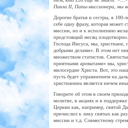
тем, кто Его ещё не знает. <…>
Павла II, Папы-миссионера, мы в
Дорогие братья и сестры, в 100
себе одну фразу
, которая может 
миссии, но и к исполнению жел
предстоящий месяц плодотворно.
Господа Иисуса, мы, христиане,
добрыми делами
»
. В этом нет ни
множеством статистов. Святост
приятными ароматами» мы, христ
милосердие Христа. Вот, это наш
пусть будет упражнением на дал
христианина является ничем ин
Говорите об этом в своем приходе
молитве, в акциях и в поддержке
Церкви как, например, святой Д
причислил к лику святых как раз 
миссии и т.д. Совместному стрем