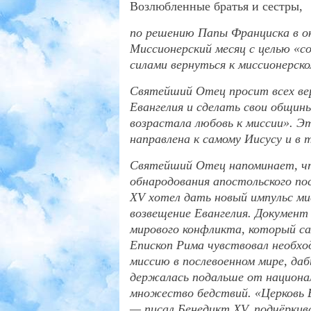
Возлюбленные братья и сестры,
по решению Папы Франциска в ок
Миссионерский месяц с целью «со
силами вернуться к миссионерск
Святейший Отец просит всех вер
Евангелия и сделать свои общин
возрастала любовь к миссии». Эт
направлена к самому Иисусу и в 
Святейший Отец напоминает, чт
обнародования апостольского по
XV хотел дать новый импульс м
возвещение Евангелия. Документ
мирового конфликта, который са
Епископ Рима чувствовал необхо
миссию в послевоенном мире, да
держалась подальше от национал
множество бедствий. «Церковь Б
— писал Бенедикт XV, подчёркив