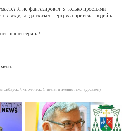
маете? Я не фантазировал, я только простыми
л в виду, когда сказал: Гертруда привела людей к
енит наши сердца!
имента
з Сибирской католической газеты, а именно текст курсивом)