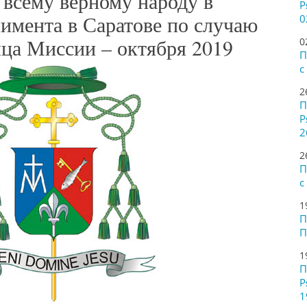
всему верному народу в
Р
имента в Саратове по случаю
0
ца Миссии – октября 2019
0
П
с
2
П
Р
2
2
П
с
1
П
П
1
П
Р
1