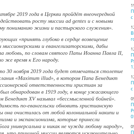
1
П
тябре 2019 года в Церкви пройдёт внеочередной
с
действовать росту миссии ad gentes и с новыми
1
ому пониманию жизни и пастырского служения».
В
г
ующих «принять глубоко в сердце возвещение
ы миссионерскими и евангелизаторскими, дабы
1
а любовь, по словам святого Папы Иоанна Павла II,
П
то же время к Его народу.
Р
1
о 30 ноября 2019 года будет отмечаться столетие
1
слания «Maximum illud», в котором Папа Бенедикт
П
иссионерской ответственности христиан за
с
 был обнародован в 1919 году, в конце ужасающего
м Бенедикт XV называл «бессмысленной бойней».
0
П
димость по-евангельски обновить христианскую
Р
бы она очистилась от любой колониальной накипи и
0
изма и экспансионизма, которые принесли
ога универсальна и никак не чужда любому народу»,
0
П
ая, что причиной миссии являются исключительно