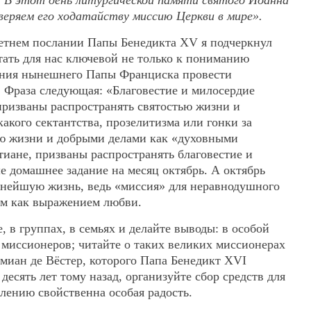
 В этот день литургической памяти святого Иоанна
веряем его ходатайству миссию Церкви в мире».
-летнем послании Папы Бенедикта
XV
я подчеркнул
стать для нас ключевой не только к пониманию
ания нынешнего Папы Франциска провести
 Фраза следующая: «Благовестие и милосердие
 призваны распространять
святостью жизни и
какого сектантства, прозелитизма или гонки за
ью жизни и добрыми делами как «духовными
иане, призваны распространять благовестие и
е домашнее задание на месяц октябрь. А октябрь
ьнейшую жизнь, ведь «миссия» для неравнодушного
ым как выражением любви.
, в группах, в семьях и делайте выводы: в особой
 миссионеров; читайте о таких великих миссионерах
амиан де Вёстер, которого Папа Бенедикт
XVI
десять лет тому назад, организуйте сбор средств для
лению свойственна особая радость.