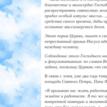
благовестие и милосердие Госпо
распространять святостью жизн
придал особый импульс миссии…,
средства своего времени, дабы 
осознание миссионерского долга.
Этот порыв Церкви, пишет в сво
непрестанный призыв Иисуса идт
каждому человеку.
Соблюдение этого Господнего на
и факультативным: по словам Вт
задача, поскольку Церковь «по с
В связи с этим, уже два года том
площади Святого Петра, Папа Ф
«Я призываю вас жить радостью 
живёте и работаете. В то же в
конкретной помощью и молитвой